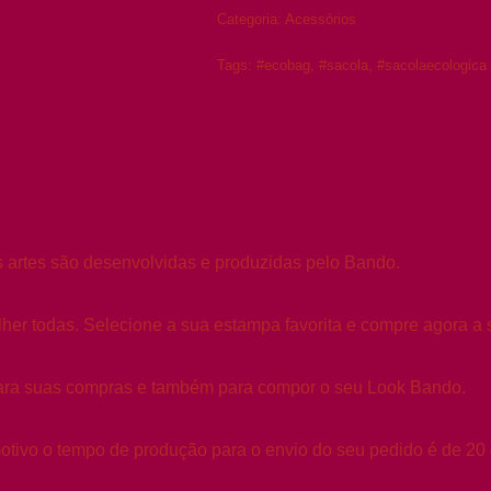
Categoria:
Acessórios
Tags:
#ecobag
,
#sacola
,
#sacolaecologica
s artes são desenvolvidas e produzidas pelo Bando.
lher todas. Selecione a sua estampa favorita e compre agora a 
para suas compras e também para compor o seu Look Bando.
ivo o tempo de produção para o envio do seu pedido é de 20 d