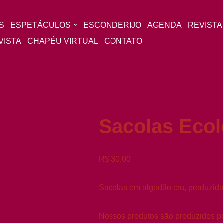
S
ESPETÁCULOS
ESCONDERIJO
AGENDA
REVISTA
VISTA
CHAPÉU VIRTUAL
CONTATO
Sacolas Ecol
R$
30,00
Sacolas em algodão cru, produzidas
Nossos produtos são produzidos p