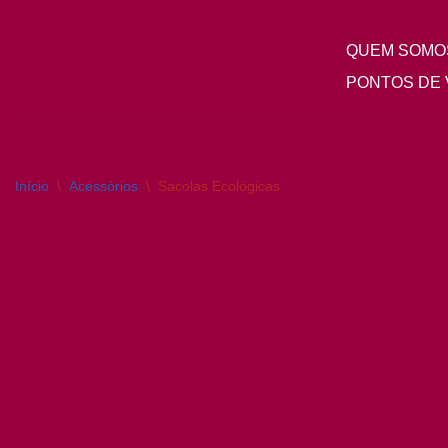
QUEM SOMO
Pular
para
PONTOS DE 
o
conteúdo
Início
\
Acessórios
\
Sacolas Ecológicas