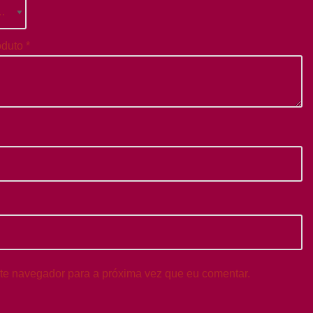
oduto
*
te navegador para a próxima vez que eu comentar.