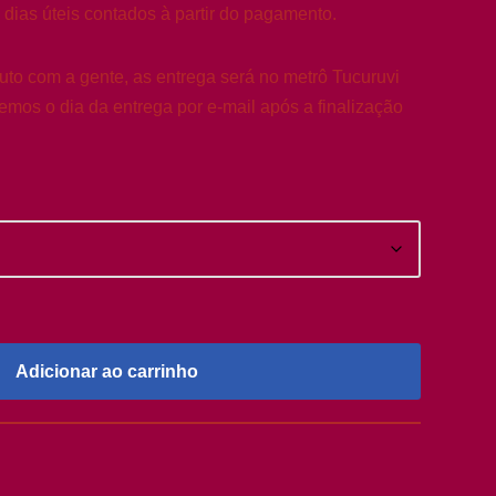
 dias úteis contados à partir do pagamento.
duto com a gente, as entrega será no metrô Tucuruvi
mos o dia da entrega por e-mail após a finalização
Adicionar ao carrinho