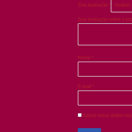
Sua avaliação
*
Sua avaliação sobre o pr
Nome
*
E-mail
*
Salvar meus dados nes