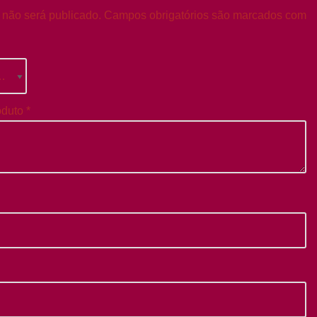
 não será publicado.
Campos obrigatórios são marcados com
oduto
*