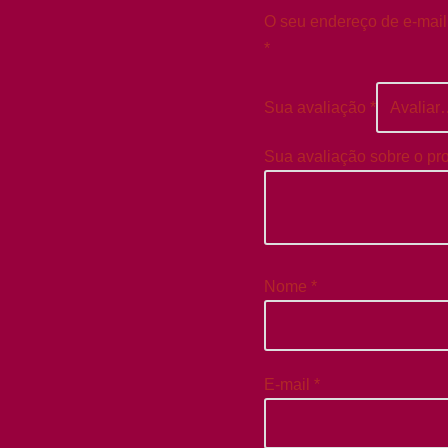
O seu endereço de e-mail
*
Sua avaliação
*
Sua avaliação sobre o pr
Nome
*
E-mail
*