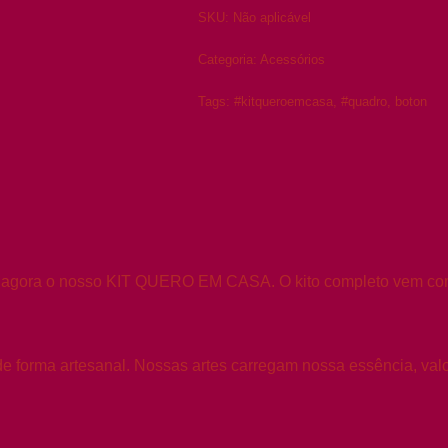
SKU:
Não aplicável
Categoria:
Acessórios
Tags:
#kitqueroemcasa
,
#quadro
,
boton
a agora o nosso KIT QUERO EM CASA. O kito completo vem com 
e forma artesanal. Nossas artes carregam nossa essência, valo