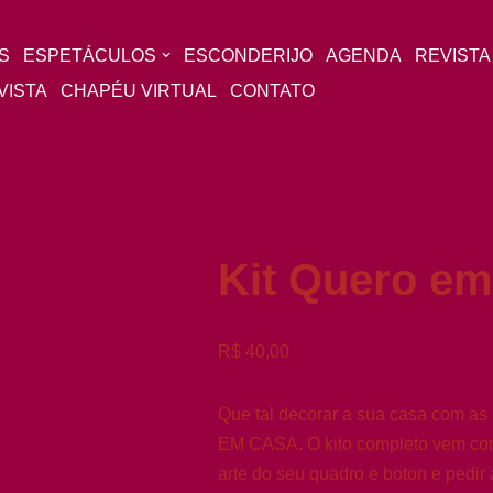
S
ESPETÁCULOS
ESCONDERIJO
AGENDA
REVISTA
VISTA
CHAPÉU VIRTUAL
CONTATO
Kit Quero e
R$
40,00
Que tal decorar a sua casa com a
EM CASA. O kito completo vem com
arte do seu quadro e boton e pedi