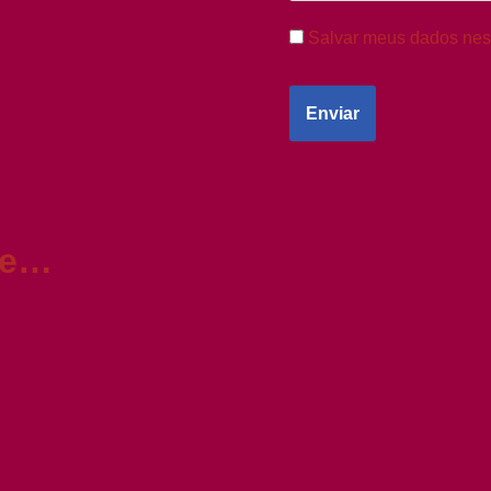
Salvar meus dados nes
de…