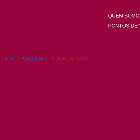
QUEM SOMO
Pular
para
PONTOS DE 
o
conteúdo
Início
\
Acessórios
\
Kit Quero em Casa