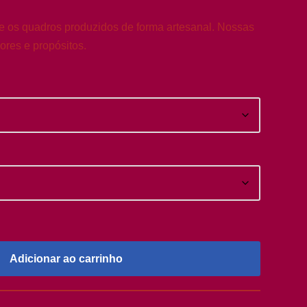
 e os quadros produzidos de forma artesanal. Nossas
ores e propósitos.
Adicionar ao carrinho