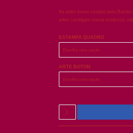
As artes foram criadas pelo Bando
artes carregam nossa essência, val
ESTAMPA QUADRO
ARTE BOTON