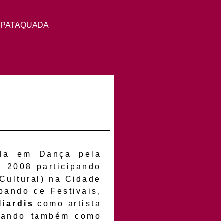
 PATAQUADA
mada em Dança pela
e 2008 participando
Cultural) na Cidade
pando de Festivais,
líardis
como artista
uando também como