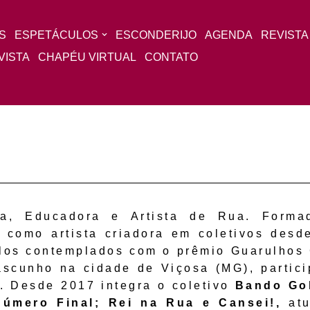
S
ESPETÁCULOS
ESCONDERIJO
AGENDA
REVISTA
VISTA
CHAPÉU VIRTUAL
CONTATO
ista, Educadora e Artista de Rua. For
 como artista criadora em coletivos desd
ulos contemplados com o prêmio Guarulhos 
cunho na cidade de Viçosa (MG), partici
. Desde 2017 integra o coletivo
Bando Go
 Número Final; Rei na Rua e Cansei!,
at